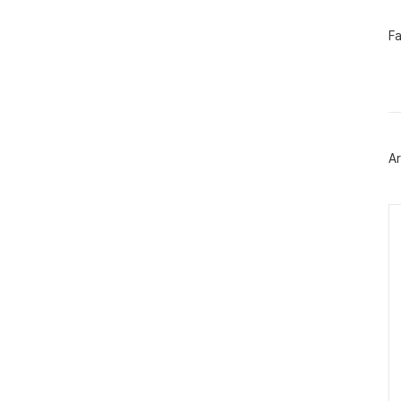
페
F
이
스
북
트
위
터
플
러
Ar
그
인
Ca