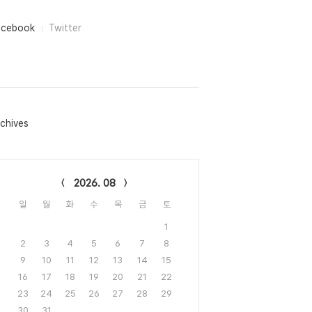
acebook
Twitter
chives
lendar
2026. 08
일
월
화
수
목
금
토
1
2
3
4
5
6
7
8
9
10
11
12
13
14
15
16
17
18
19
20
21
22
23
24
25
26
27
28
29
30
31