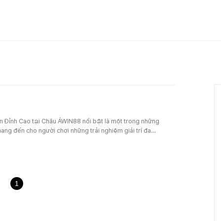
 Đỉnh Cao tại Châu ÁWIN88 nổi bật là một trong những
ang đến cho người chơi những trải nghiệm giải trí đa
ường cá cược an toàn và thú vị, WIN88 luôn không ngừng
ện để người chơi có thể tận hưởng những giây phút..
1